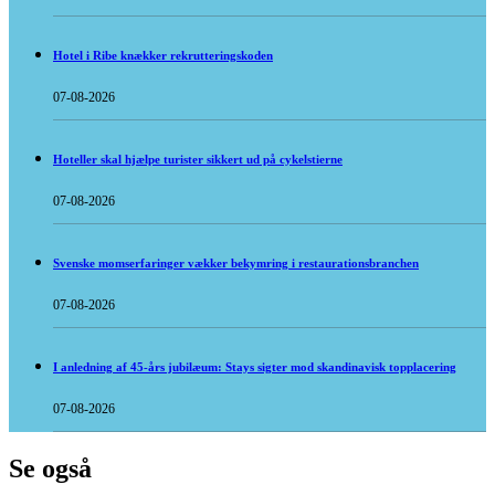
Hotel i Ribe knækker rekrutteringskoden
07-08-2026
Hoteller skal hjælpe turister sikkert ud på cykelstierne
07-08-2026
Svenske momserfaringer vækker bekymring i restaurationsbranchen
07-08-2026
I anledning af 45-års jubilæum: Stays sigter mod skandinavisk topplacering
07-08-2026
Se også