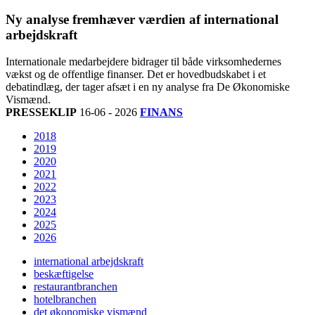
Ny analyse fremhæver værdien af international
arbejdskraft
Internationale medarbejdere bidrager til både virksomhedernes
vækst og de offentlige finanser. Det er hovedbudskabet i et
debatindlæg, der tager afsæt i en ny analyse fra De Økonomiske
Vismænd.
PRESSEKLIP
16-06 - 2026
FINANS
2018
2019
2020
2021
2022
2023
2024
2025
2026
international arbejdskraft
beskæftigelse
restaurantbranchen
hotelbranchen
det økonomiske vismænd