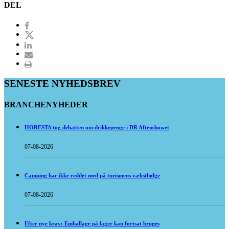
DEL
SENESTE NYHEDSBREV
BRANCHENYHEDER
HORESTA tog debatten om drikkepenge i DR Aftenshowet
07-08-2026
Camping har ikke reddet med på turismens vækstbølge
07-08-2026
Efter nye krav: Emballage på lager kan fortsat bruges