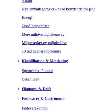
Affald
Nye emballageregler - hvad betyder de for jer?
Energi
Opnå besparelser
Mere miljøvenlig takeaway
Miljømærker og miljøledelse
10 råd til energiforbruget
Klassifikation & Mærkning
Stjerneklassifikation
Green Key
Økonomi & Drift
Fødevarer & Gastronomi
Fødevarekontrol