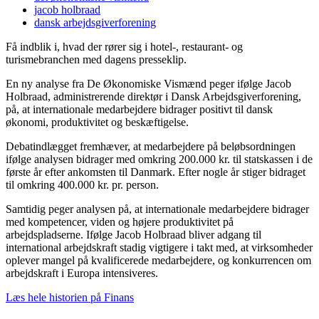
jacob holbraad
dansk arbejdsgiverforening
Få indblik i, hvad der rører sig i hotel-, restaurant- og
turismebranchen med dagens presseklip.
En ny analyse fra De Økonomiske Vismænd peger ifølge Jacob
Holbraad, administrerende direktør i Dansk Arbejdsgiverforening,
på, at internationale medarbejdere bidrager positivt til dansk
økonomi, produktivitet og beskæftigelse.
Debatindlægget fremhæver, at medarbejdere på beløbsordningen
ifølge analysen bidrager med omkring 200.000 kr. til statskassen i de
første år efter ankomsten til Danmark. Efter nogle år stiger bidraget
til omkring 400.000 kr. pr. person.
Samtidig peger analysen på, at internationale medarbejdere bidrager
med kompetencer, viden og højere produktivitet på
arbejdspladserne. Ifølge Jacob Holbraad bliver adgang til
international arbejdskraft stadig vigtigere i takt med, at virksomheder
oplever mangel på kvalificerede medarbejdere, og konkurrencen om
arbejdskraft i Europa intensiveres.
Læs hele historien på Finans