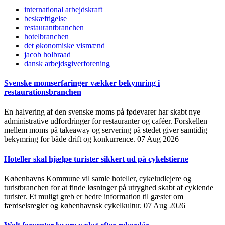
international arbejdskraft
beskæftigelse
restaurantbranchen
hotelbranchen
det økonomiske vismænd
jacob holbraad
dansk arbejdsgiverforening
Svenske momserfaringer vækker bekymring i
restaurationsbranchen
En halvering af den svenske moms på fødevarer har skabt nye
administrative udfordringer for restauranter og caféer. Forskellen
mellem moms på takeaway og servering på stedet giver samtidig
bekymring for både drift og konkurrence.
07 Aug 2026
Hoteller skal hjælpe turister sikkert ud på cykelstierne
Københavns Kommune vil samle hoteller, cykeludlejere og
turistbranchen for at finde løsninger på utryghed skabt af cyklende
turister. Et muligt greb er bedre information til gæster om
færdselsregler og københavnsk cykelkultur.
07 Aug 2026