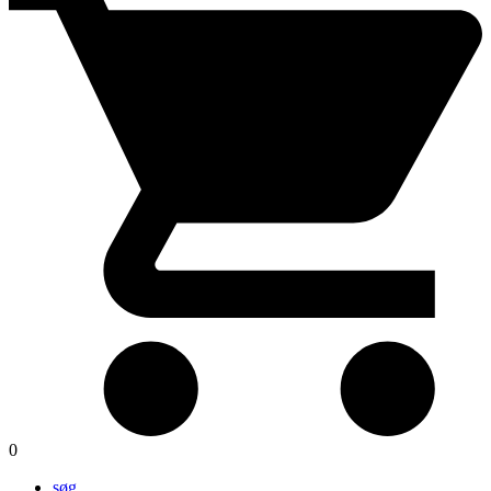
0
søg