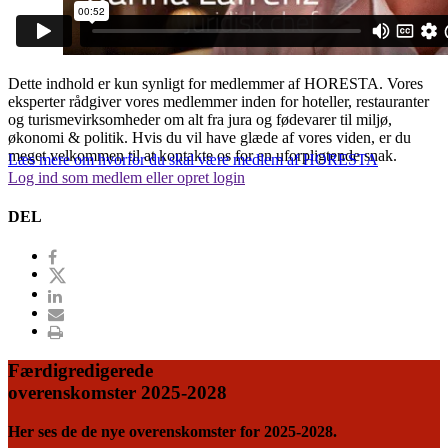
Dette indhold er kun synligt for medlemmer af HORESTA. Vores
eksperter rådgiver vores medlemmer inden for hoteller, restauranter
og turismevirksomheder om alt fra jura og fødevarer til miljø,
økonomi & politik. Hvis du vil have glæde af vores viden, er du
meget velkommen til at kontakte os for en uforpligtende snak.
Læs mere om hvorfor du skal være medlem af HORESTA
Log ind som medlem eller opret login
DEL
Færdigredigerede
overenskomster 2025-2028
Her ses de de nye overenskomster for 2025-2028.