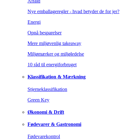
Affald
Nye emballageregler - hvad betyder de for jer?
Energi
Opnå besparelser
Mere miljøvenlig takeaway
Miljømærker og miljøledelse
10 råd til energiforbruget
Klassifikation & Mærkning
Stjerneklassifikation
Green Key
Økonomi & Drift
Fødevarer & Gastronomi
Fødevarekontrol