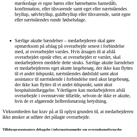
mærkedage er egne børns eller børnebørns barnedåb,
konfirmation, eller tilsvarende samt eget eller nærtståendes
bryllup, sølvbryllup, guldbryllup eller tilsvarende, samt egne
eller nærtståendes runde fødselsdage.
Særlige akutte hændelser – medarbejderen skal gøre
opmærksom på afslag på overarbejde senest i forbindelse
med, at overarbejdet varsles. Hvis årsagen til at afslå
overarbejdet opstår efter, at overarbejdet er varslet, skal
medarbejderen meddele dette straks. Særlige akutte hændelser
er medarbejderens eget akutte lægebesøg, der ikke kan flyttes
til et andet tidspunkt, nærtståendes dødsfald samt akut
assistance til nærtstående i forbindelse med akut lægebesøg,
der ikke kan flyttes til et andet tidspunkt, samt akut
hospitalsindlæggelse. Yderligere kan medarbejderen afslå
overarbejde i ovennævnte tilfælde, selvom de ikke er akutte,
hvis de er afgørende helbredsmæssig betydning.
Virksomheden har krav på at få oplyst grunden til, at medarbejderen
ikke ønsker at udføre det pålagte overarbejde.
Tillidsrepræsentanters deltagelse i informationsmøder om overenskomstfornyelse