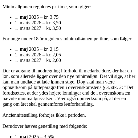
Minimallønnen reguleres pr. time, som følger:
1.
maj
2025 – kr. 3,75
1. marts 2026 – kr. 3,50
1. marts 2027 – kr. 3,50
For unge under 18 år reguleres minimallønnen pr. time, som følger:
1.
maj
2025 – kr. 2,15
1. marts 2026 – kr. 2,05
1. marts 2027 – kr. 2,00
Der er adgang til modregning i forhold til medarbejdere, der har en
løn, som allerede ligger over den nye minimalløn. Det vil sige, at her
kan man undlade at lade lønnen stige. Dog skal man være
opmærksom på løfteparagraffen i overenskomstens § 3, stk. 2: ”Det
forudsættes, at der ydes højere lønninger end de i overenskomsten
nævnte minimallønssatser”. Vær også opmærksom på, at der en
gang om året skal gennemføres lønforhandling.
Anciennitetstillæg forhøjes ikke i perioden.
Derudover hæves genetillæg med følgende:
1.
maj
2025 – 3,5%