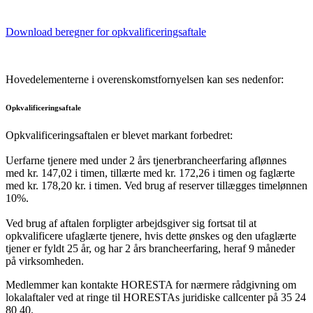
Download beregner for opkvalificeringsaftale
Hovedelementerne i overenskomstfornyelsen kan ses nedenfor:
Opkvalificeringsaftale
Opkvalificeringsaftalen er blevet markant forbedret:
Uerfarne tjenere med under 2 års tjenerbrancheerfaring aflønnes
med kr. 147,02 i timen, tillærte med kr. 172,26 i timen og faglærte
med kr. 178,20 kr. i timen. Ved brug af reserver tillægges timelønnen
10%.
Ved brug af aftalen forpligter arbejdsgiver sig fortsat til at
opkvalificere ufaglærte tjenere, hvis dette ønskes og den ufaglærte
tjener er fyldt 25 år, og har 2 års brancheerfaring, heraf 9 måneder
på virksomheden.
Medlemmer kan kontakte HORESTA for nærmere rådgivning om
lokalaftaler ved at ringe til HORESTAs juridiske callcenter på 35 24
80 40.