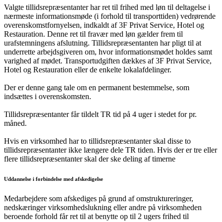
Valgte tillidsrepræsentanter har ret til frihed med løn til deltagelse i
nærmeste informationsmøde (i forhold til transporttiden) vedrørende
overenskomstfornyelsen, indkaldt af 3F Privat Service, Hotel og
Restauration. Denne ret til fravær med løn gælder frem til
urafstemningens afslutning. Tillidsrepræsentanten har pligt til at
underrette arbejdsgiveren om, hvor informationsmødet holdes samt
varighed af mødet. Transportudgiften dækkes af 3F Privat Service,
Hotel og Restauration eller de enkelte lokalafdelinger.
Der er denne gang tale om en permanent bestemmelse, som
indsættes i overenskomsten.
Tillidsrepræsentanter får tildelt TR tid på 4 uger i stedet for pr.
måned.
Hvis en virksomhed har to tillidsrepræsentanter skal disse to
tillidsrepræsentanter ikke længere dele TR tiden. Hvis der er tre eller
flere tillidsrepræsentanter skal der ske deling af timerne
Uddannelse i forbindelse med afskedigelse
Medarbejdere som afskediges på grund af omstruktureringer,
nedskæringer virksomhedslukning eller andre på virksomheden
beroende forhold får ret til at benytte op til 2 ugers frihed til