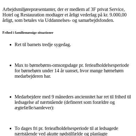
Arbejdsmiljørepræsentanter, der er medlem af 3F privat Service,
Hotel og Restauration modtager et årligt vederlag på kr. 9.000,00
årligt, som betales via Uddannelses- og samarbejdsfonden.
Frihed i familiemæssige situationer
Ret til barnets tredje sygedag.
Max to børnebørns-omsorgsdage pr. ferieafholdelsesperiode
for børnebørn under 14 år uanset, hvor mange børnebørn
medarbejderen har.
Medarbejdere med 9 måneders anciennitet har ret til frihed til
ledsagelse af nærtstående (defineret som forældre og
ægtefælle/samlever):
To dages fri pr. ferieafholdelsesperiode til at ledsagede
nærtstående ved akutte nødstilfælde og planlagte