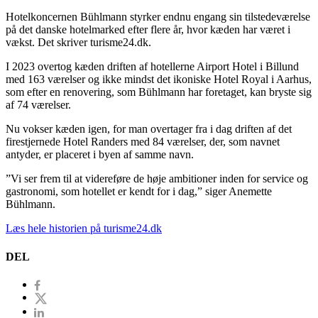
Hotelkoncernen Bühlmann styrker endnu engang sin tilstedeværelse
på det danske hotelmarked efter flere år, hvor kæden har været i
vækst. Det skriver turisme24.dk.
I 2023 overtog kæden driften af hotellerne Airport Hotel i Billund
med 163 værelser og ikke mindst det ikoniske Hotel Royal i Aarhus,
som efter en renovering, som Bühlmann har foretaget, kan bryste sig
af 74 værelser.
Nu vokser kæden igen, for man overtager fra i dag driften af det
firestjernede Hotel Randers med 84 værelser, der, som navnet
antyder, er placeret i byen af samme navn.
”Vi ser frem til at videreføre de høje ambitioner inden for service og
gastronomi, som hotellet er kendt for i dag,” siger Anemette
Bühlmann.
Læs hele historien på turisme24.dk
DEL