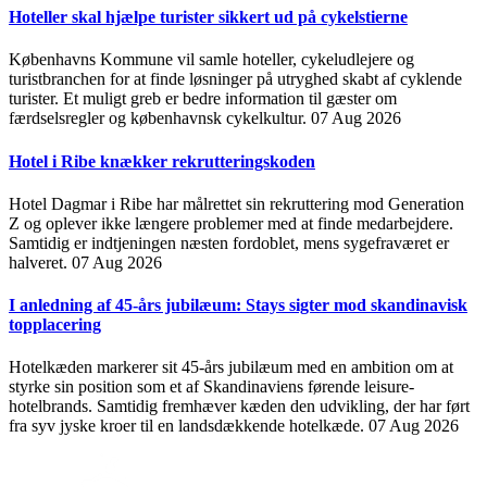
Hoteller skal hjælpe turister sikkert ud på cykelstierne
Københavns Kommune vil samle hoteller, cykeludlejere og
turistbranchen for at finde løsninger på utryghed skabt af cyklende
turister. Et muligt greb er bedre information til gæster om
færdselsregler og københavnsk cykelkultur.
07 Aug 2026
Hotel i Ribe knækker rekrutteringskoden
Hotel Dagmar i Ribe har målrettet sin rekruttering mod Generation
Z og oplever ikke længere problemer med at finde medarbejdere.
Samtidig er indtjeningen næsten fordoblet, mens sygefraværet er
halveret.
07 Aug 2026
I anledning af 45-års jubilæum: Stays sigter mod skandinavisk
topplacering
Hotelkæden markerer sit 45-års jubilæum med en ambition om at
styrke sin position som et af Skandinaviens førende leisure-
hotelbrands. Samtidig fremhæver kæden den udvikling, der har ført
fra syv jyske kroer til en landsdækkende hotelkæde.
07 Aug 2026