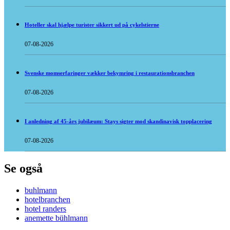
Hoteller skal hjælpe turister sikkert ud på cykelstierne
07-08-2026
Svenske momserfaringer vækker bekymring i restaurationsbranchen
07-08-2026
I anledning af 45-års jubilæum: Stays sigter mod skandinavisk topplacering
07-08-2026
Se også
buhlmann
hotelbranchen
hotel randers
anemette bühlmann