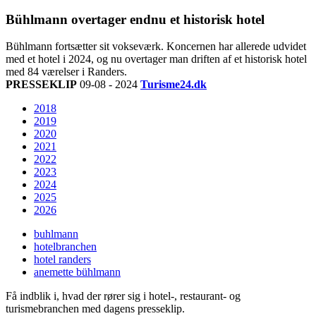
Bühlmann overtager endnu et historisk hotel
Bühlmann fortsætter sit vokseværk. Koncernen har allerede udvidet
med et hotel i 2024, og nu overtager man driften af et historisk hotel
med 84 værelser i Randers.
PRESSEKLIP
09-08 - 2024
Turisme24.dk
2018
2019
2020
2021
2022
2023
2024
2025
2026
buhlmann
hotelbranchen
hotel randers
anemette bühlmann
Få indblik i, hvad der rører sig i hotel-, restaurant- og
turismebranchen med dagens presseklip.