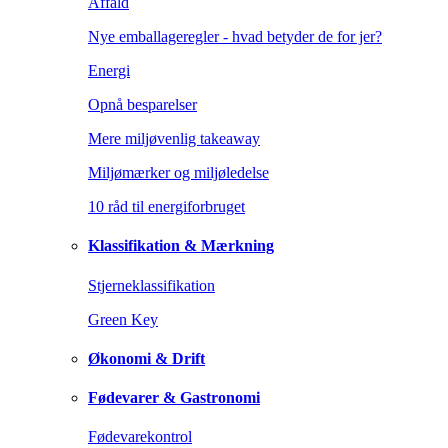
Affald
Nye emballageregler - hvad betyder de for jer?
Energi
Opnå besparelser
Mere miljøvenlig takeaway
Miljømærker og miljøledelse
10 råd til energiforbruget
Klassifikation & Mærkning
Stjerneklassifikation
Green Key
Økonomi & Drift
Fødevarer & Gastronomi
Fødevarekontrol