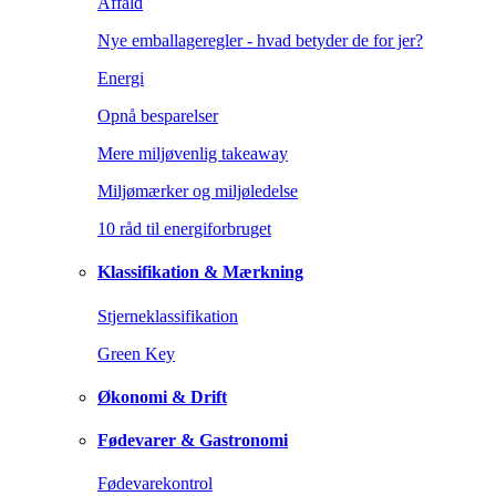
Affald
Nye emballageregler - hvad betyder de for jer?
Energi
Opnå besparelser
Mere miljøvenlig takeaway
Miljømærker og miljøledelse
10 råd til energiforbruget
Klassifikation & Mærkning
Stjerneklassifikation
Green Key
Økonomi & Drift
Fødevarer & Gastronomi
Fødevarekontrol