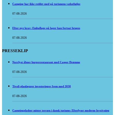
Camping har ikke reddet med på turismens vækstbølge
07-08-2026
Efter nye krav: Emballage på lager kan fortsat bruges
07-08-2026
PRESSEKLIP
Norrlyst åbner burgerrestaurant med Casper Drømme
07-08-2026
Tivoli planlægger investeringer frem mod 2030
07-08-2026
Campingpladser mister terræn i dansk turisme: Efterlyser moderne lovgivning