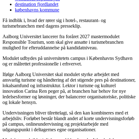
destination fjordlandet
københavns kommune
Få indblik i, hvad der rører sig i hotel-, restaurant- og
turismebranchen med dagens presseklip.
Aalborg Universitet lancerer fra foråret 2027 mastermodulet
Responsible Tourism, som skal give ansatte i turismebranchen
mulighed for efteruddannelse på kandidatniveau.
Modulet udbydes på universitetets campus i Københavns Sydhavn
og er målrettet professionelle i erhvervet.
Ifølge Aalborg Universitet skal modulet styrke arbejdet med
ansvarlig turisme og håndtering af det stigende pres på destinationer,
lokalsamfund og infrastruktur. Lektor i turisme og kulturel
innovation Carina Ren peger på, at branchen har behov for nye
ledelsesformer og løsninger, der balancerer organisatoriske, politiske
og lokale hensyn.
Undervisningen bliver tilrettelagt, så den kan kombineres med et
arbejdsliv. Forløbet består blandt andet af korte undervisningsforløb
på campus, onlineundervisning og projektarbejde med
udgangspunkt i deltagernes egne organisationer.