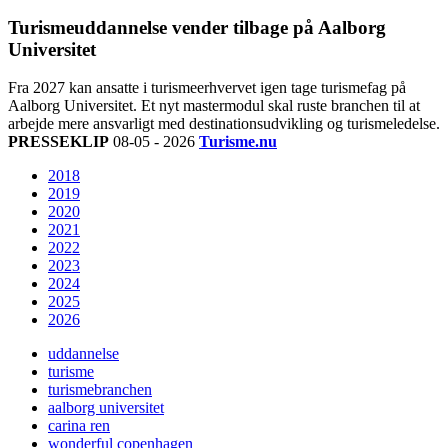
Turismeuddannelse vender tilbage på Aalborg
Universitet
Fra 2027 kan ansatte i turismeerhvervet igen tage turismefag på
Aalborg Universitet. Et nyt mastermodul skal ruste branchen til at
arbejde mere ansvarligt med destinationsudvikling og turismeledelse.
PRESSEKLIP
08-05 - 2026
Turisme.nu
2018
2019
2020
2021
2022
2023
2024
2025
2026
uddannelse
turisme
turismebranchen
aalborg universitet
carina ren
wonderful copenhagen