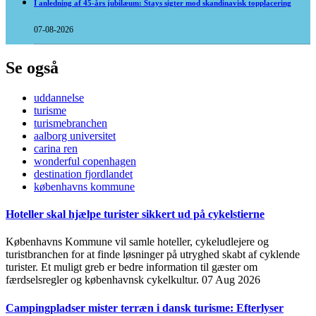
I anledning af 45-års jubilæum: Stays sigter mod skandinavisk topplacering
07-08-2026
Se også
uddannelse
turisme
turismebranchen
aalborg universitet
carina ren
wonderful copenhagen
destination fjordlandet
københavns kommune
Hoteller skal hjælpe turister sikkert ud på cykelstierne
Københavns Kommune vil samle hoteller, cykeludlejere og
turistbranchen for at finde løsninger på utryghed skabt af cyklende
turister. Et muligt greb er bedre information til gæster om
færdselsregler og københavnsk cykelkultur.
07 Aug 2026
Campingpladser mister terræn i dansk turisme: Efterlyser