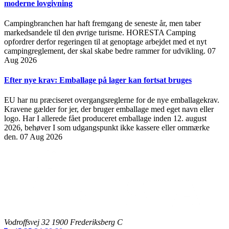
moderne lovgivning
Campingbranchen har haft fremgang de seneste år, men taber
markedsandele til den øvrige turisme. HORESTA Camping
opfordrer derfor regeringen til at genoptage arbejdet med et nyt
campingreglement, der skal skabe bedre rammer for udvikling.
07
Aug 2026
Efter nye krav: Emballage på lager kan fortsat bruges
EU har nu præciseret overgangsreglerne for de nye emballagekrav.
Kravene gælder for jer, der bruger emballage med eget navn eller
logo. Har I allerede fået produceret emballage inden 12. august
2026, behøver I som udgangspunkt ikke kassere eller ommærke
den.
07 Aug 2026
Vodroffsvej 32 1900 Frederiksberg C