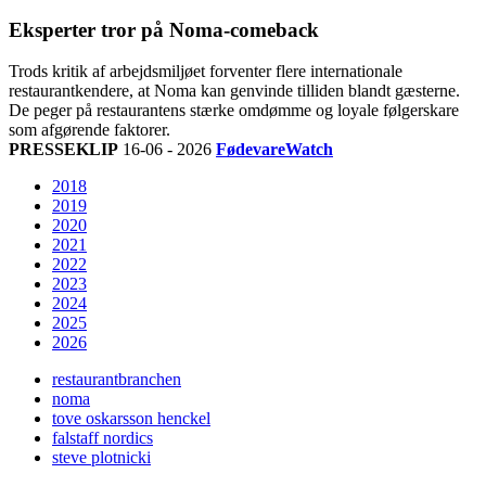
Eksperter tror på Noma-comeback
Trods kritik af arbejdsmiljøet forventer flere internationale
restaurantkendere, at Noma kan genvinde tilliden blandt gæsterne.
De peger på restaurantens stærke omdømme og loyale følgerskare
som afgørende faktorer.
PRESSEKLIP
16-06 - 2026
FødevareWatch
2018
2019
2020
2021
2022
2023
2024
2025
2026
restaurantbranchen
noma
tove oskarsson henckel
falstaff nordics
steve plotnicki