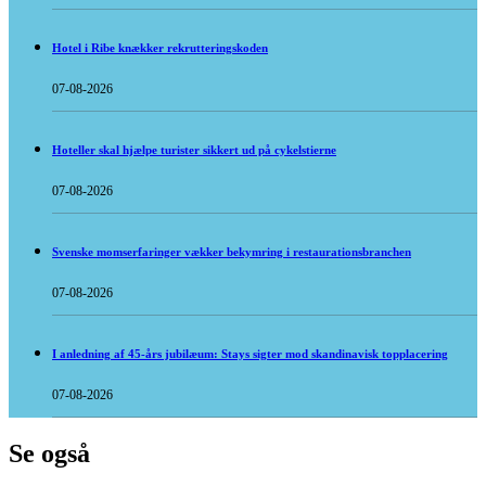
Hotel i Ribe knækker rekrutteringskoden
07-08-2026
Hoteller skal hjælpe turister sikkert ud på cykelstierne
07-08-2026
Svenske momserfaringer vækker bekymring i restaurationsbranchen
07-08-2026
I anledning af 45-års jubilæum: Stays sigter mod skandinavisk topplacering
07-08-2026
Se også