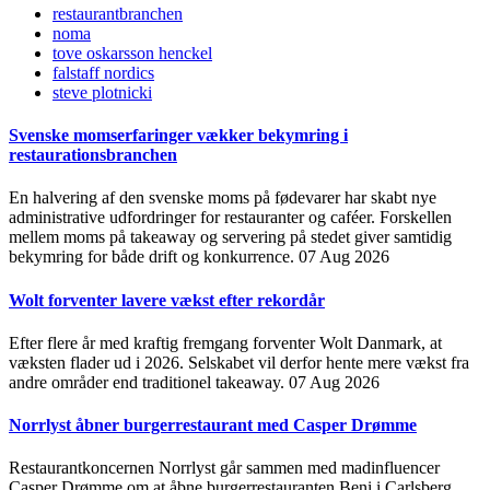
restaurantbranchen
noma
tove oskarsson henckel
falstaff nordics
steve plotnicki
Svenske momserfaringer vækker bekymring i
restaurationsbranchen
En halvering af den svenske moms på fødevarer har skabt nye
administrative udfordringer for restauranter og caféer. Forskellen
mellem moms på takeaway og servering på stedet giver samtidig
bekymring for både drift og konkurrence.
07 Aug 2026
Wolt forventer lavere vækst efter rekordår
Efter flere år med kraftig fremgang forventer Wolt Danmark, at
væksten flader ud i 2026. Selskabet vil derfor hente mere vækst fra
andre områder end traditionel takeaway.
07 Aug 2026
Norrlyst åbner burgerrestaurant med Casper Drømme
Restaurantkoncernen Norrlyst går sammen med madinfluencer
Casper Drømme om at åbne burgerrestauranten Beni i Carlsberg