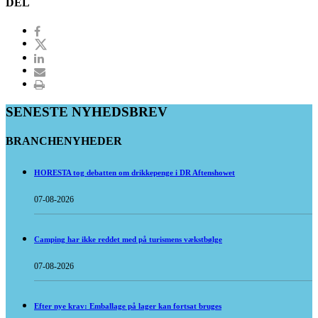
DEL
SENESTE NYHEDSBREV
BRANCHENYHEDER
HORESTA tog debatten om drikkepenge i DR Aftenshowet
07-08-2026
Camping har ikke reddet med på turismens vækstbølge
07-08-2026
Efter nye krav: Emballage på lager kan fortsat bruges