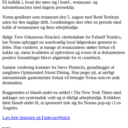
Få indblik i, hvad der rører sig i hotel-, restaurant- og
turismebranchen med dagens presseklip.
Noma genåbner som restaurant den 5. august med René Redzepi
uden for den daglige drift. Genåbningen sker efter en periode med
kritik af restauranten og dens arbejdsmiljø.
Ifølge Tove Oskarsson Henckel, chefredaktør for Falstaff Nordics,
har Noma opbygget en usædvanlig loyal følgerskare gennem to
årtier. Hun vurderer, at mange af restaurantens støtter fortsat vil
bakke op, mens kvaliteten af oplevelsen og evnen til at dokumentere
positive forandringer bliver afgørende for et comeback.
Samme vurdering kommer fra Steve Plotnicki, grundlægger af
ranglisten Opinionated About Dining. Han peger på, at særligt
internationale gastroturister fortsat vil betragte Noma som en unik
destination.
Baggrunden er blandt andet en artikel i The New York Times med
anklager om systematisk vold og et dårligt arbejdsmiljø. Kritikken
førte blandt andet til, at sponsorer trak sig fra Nomas pop-up i Los
Angeles.
Læs hele historien på FødevareWatch