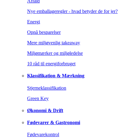
Affald
Nye emballageregler - hvad betyder de for jer?
Energi
Opnå besparelser
Mere miljøvenlig takeaway
Miljømærker og miljøledelse
10 råd til energiforbruget
Klassifikation & Mærkning
Stjerneklassifikation
Green Key
Økonomi & Drift
Fødevarer & Gastronomi
Fødevarekontrol