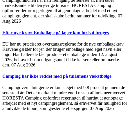
Campingbranchen har haft fremgang de seneste år, men taber
markedsandele til den øvrige turisme. HORESTA Camping
opfordrer derfor regeringen til at genoptage arbejdet med et nyt
campingreglement, der skal skabe bedre rammer for udvikling.
07
Aug 2026
Efter nye krav: Emballage på lager kan fortsat bruges
EU har nu præciseret overgangsreglerne for de nye emballagekrav.
Kravene gælder for jer, der bruger emballage med eget navn eller
logo. Har I allerede fået produceret emballage inden 12. august
2026, behøver I som udgangspunkt ikke kassere eller ommærke
den.
07 Aug 2026
Camping har ikke reddet med på turismens vækstbølge
Campingovernatningerne er kun steget med 9,8 procent gennem de
seneste ti år. Det er markant mindre end i resten af turismeerhvervet.
HORESTA Camping opfordrer regeringen til hurtigt at genoptage
arbejdet med et nyt campingreglement, så erhvervet får mulighed for
at udvikle de tilbud, som gæsterne efterspørger.
07 Aug 2026