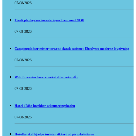
07-08-2026
Tivoli planlægger investeringer frem mod 2030
07-08-2026
Campingpladser mister terræn i dansk turisme: Efterlyser moderne lovgivning
07-08-2026
Wolt forventer lavere vækst efter rekordår
07-08-2026
Hotel i Ribe knækker rekrutteringskoden
07-08-2026
Hoteller skal hjælpe turister sikkert ud på cykelstierne