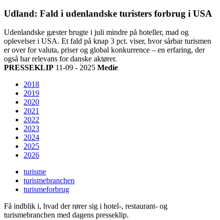
Udland: Fald i udenlandske turisters forbrug i USA
Udenlandske gæster brugte i juli mindre på hoteller, mad og
oplevelser i USA. Et fald på knap 3 pct. viser, hvor sårbar turismen
er over for valuta, priser og global konkurrence – en erfaring, der
også har relevans for danske aktører.
PRESSEKLIP
11-09 - 2025
Medie
2018
2019
2020
2021
2022
2023
2024
2025
2026
turisme
turismebranchen
turismeforbrug
Få indblik i, hvad der rører sig i hotel-, restaurant- og
turismebranchen med dagens presseklip.