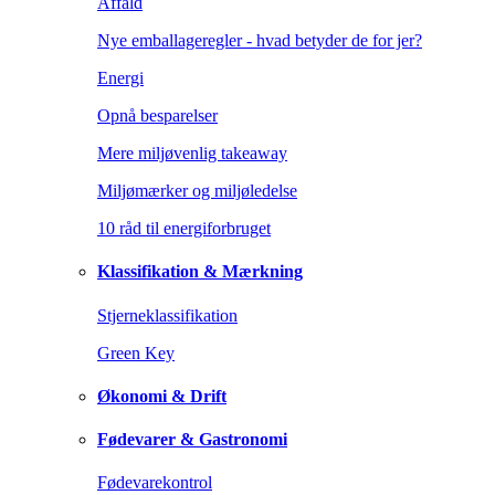
Affald
Nye emballageregler - hvad betyder de for jer?
Energi
Opnå besparelser
Mere miljøvenlig takeaway
Miljømærker og miljøledelse
10 råd til energiforbruget
Klassifikation & Mærkning
Stjerneklassifikation
Green Key
Økonomi & Drift
Fødevarer & Gastronomi
Fødevarekontrol