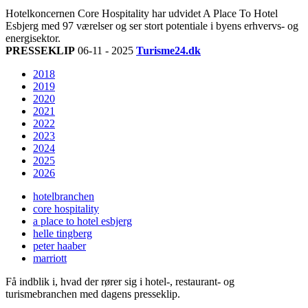
Hotelkoncernen Core Hospitality har udvidet A Place To Hotel
Esbjerg med 97 værelser og ser stort potentiale i byens erhvervs- og
energisektor.
PRESSEKLIP
06-11 - 2025
Turisme24.dk
2018
2019
2020
2021
2022
2023
2024
2025
2026
hotelbranchen
core hospitality
a place to hotel esbjerg
helle tingberg
peter haaber
marriott
Få indblik i, hvad der rører sig i hotel-, restaurant- og
turismebranchen med dagens presseklip.