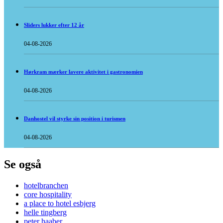
Sliders lukker efter 12 år
04-08-2026
Hørkram mærker lavere aktivitet i gastronomien
04-08-2026
Danhostel vil styrke sin position i turismen
04-08-2026
Se også
hotelbranchen
core hospitality
a place to hotel esbjerg
helle tingberg
peter haaber