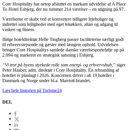
Core Hospitality har netop afsluttet en markant udvidelse af A Place
To Hotel Esbjerg, der nu rummer 214 værelser – en stigning på 97.
Værelserne er skabt ved at konvertere tidligere lejeboliger og
indrettet som lejligheder med eget tekøkken, altan og adgang til
vaskeri og fitness.
Ifølge hoteldirektør Helle Tingberg passer faciliteterne særligt godt
til erhvervsrejsende og gæster med længere ophold. Udvidelsen
bringer Core Hospitalitys samlede danske værelsesportefølje op på
2.094 og markerer en strategisk satsning i Esbjerg.
“Vi tror på byens styrkede rolle som energi- og erhvervshub,”
siger
Peter Haaber, adm. direktør i Core Hospitality. En rebranding af
hotellet er planlagt i 2026. Koncernen driver i alt 19 hoteller i
Danmark og Norge under bl.a. Marriott-brandet.
Læs hele historien på Turisme24
DEL