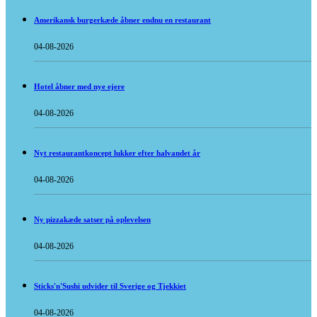
Amerikansk burgerkæde åbner endnu en restaurant
04-08-2026
Hotel åbner med nye ejere
04-08-2026
Nyt restaurantkoncept lukker efter halvandet år
04-08-2026
Ny pizzakæde satser på oplevelsen
04-08-2026
Sticks'n'Sushi udvider til Sverige og Tjekkiet
04-08-2026