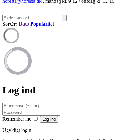
horesta@horesta.dk
, mandag kl. 9-12 / onsdag kl. 12-16.
;
Sortér:
Dato
Popularitet
Log ind
Remember me
Ugyldigt login