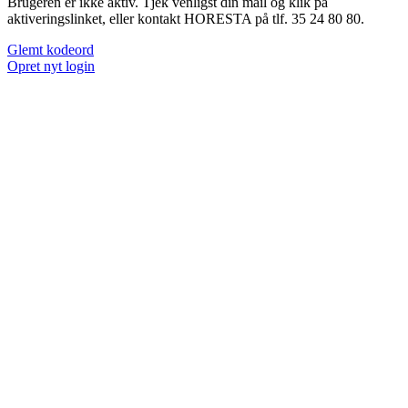
Brugeren er ikke aktiv. Tjek venligst din mail og klik på
aktiveringslinket, eller kontakt HORESTA på tlf. 35 24 80 80.
Glemt kodeord
Opret nyt login