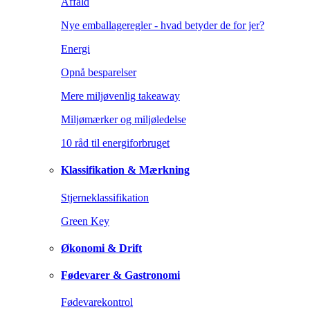
Affald
Nye emballageregler - hvad betyder de for jer?
Energi
Opnå besparelser
Mere miljøvenlig takeaway
Miljømærker og miljøledelse
10 råd til energiforbruget
Klassifikation & Mærkning
Stjerneklassifikation
Green Key
Økonomi & Drift
Fødevarer & Gastronomi
Fødevarekontrol