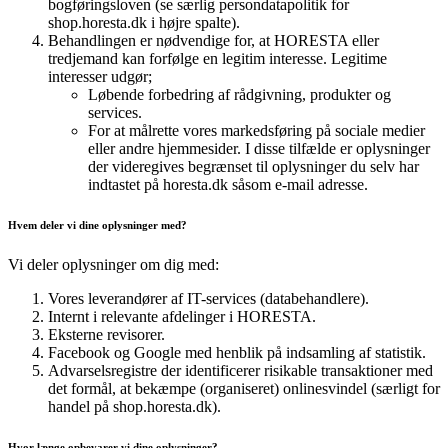
bogføringsloven (se særlig persondatapolitik for
shop.horesta.dk i højre spalte).
Behandlingen er nødvendige for, at HORESTA eller
tredjemand kan forfølge en legitim interesse. Legitime
interesser udgør;
Løbende forbedring af rådgivning, produkter og
services.
For at målrette vores markedsføring på sociale medier
eller andre hjemmesider. I disse tilfælde er oplysninger
der videregives begrænset til oplysninger du selv har
indtastet på horesta.dk såsom e-mail adresse.
Hvem deler vi dine oplysninger med?
Vi deler oplysninger om dig med:
Vores leverandører af IT-services (databehandlere).
Internt i relevante afdelinger i HORESTA.
Eksterne revisorer.
Facebook og Google med henblik på indsamling af statistik.
Advarselsregistre der identificerer risikable transaktioner med
det formål, at bekæmpe (organiseret) onlinesvindel (særligt for
handel på shop.horesta.dk).
Hvor længe opbevarer vi dine oplysninger?