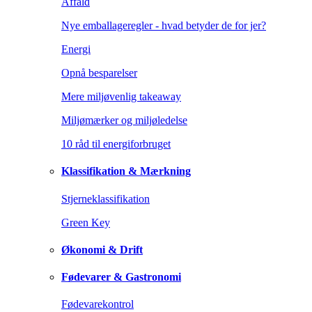
Affald
Nye emballageregler - hvad betyder de for jer?
Energi
Opnå besparelser
Mere miljøvenlig takeaway
Miljømærker og miljøledelse
10 råd til energiforbruget
Klassifikation & Mærkning
Stjerneklassifikation
Green Key
Økonomi & Drift
Fødevarer & Gastronomi
Fødevarekontrol