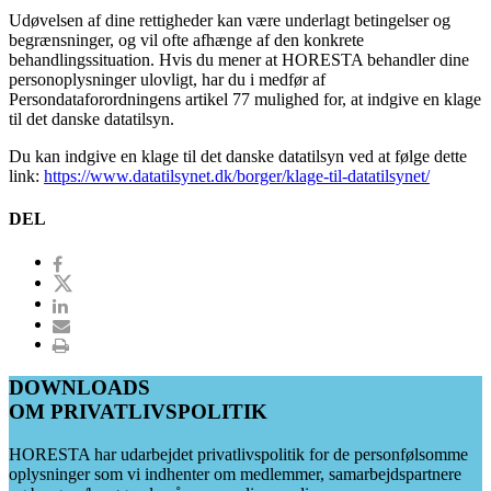
Udøvelsen af dine rettigheder kan være underlagt betingelser og
begrænsninger, og vil ofte afhænge af den konkrete
behandlingssituation. Hvis du mener at HORESTA behandler dine
personoplysninger ulovligt, har du i medfør af
Persondataforordningens artikel 77 mulighed for, at indgive en klage
til det danske datatilsyn.
Du kan indgive en klage til det danske datatilsyn ved at følge dette
link:
https://www.datatilsynet.dk/borger/klage-til-datatilsynet/
DEL
DOWNLOADS
OM PRIVATLIVSPOLITIK
HORESTA har udarbejdet privatlivspolitik for de personfølsomme
oplysninger som vi indhenter om medlemmer, samarbejdspartnere