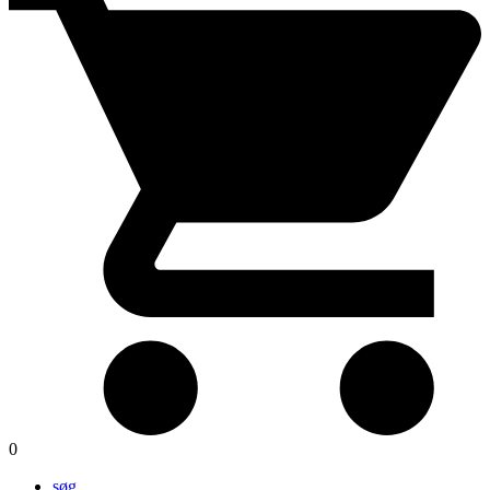
0
søg