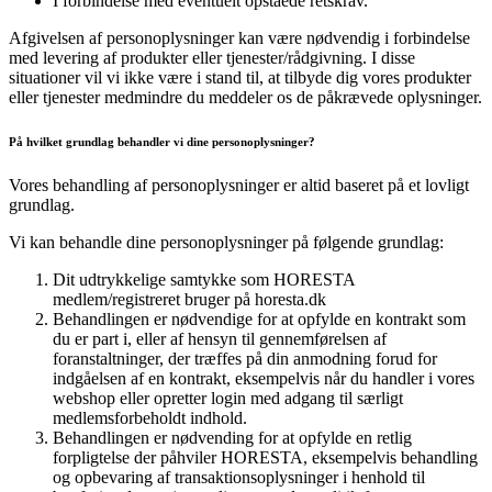
I forbindelse med eventuelt opståede retskrav.
Afgivelsen af personoplysninger kan være nødvendig i forbindelse
med levering af produkter eller tjenester/rådgivning. I disse
situationer vil vi ikke være i stand til, at tilbyde dig vores produkter
eller tjenester medmindre du meddeler os de påkrævede oplysninger.
På hvilket grundlag behandler vi dine personoplysninger?
Vores behandling af personoplysninger er altid baseret på et lovligt
grundlag.
Vi kan behandle dine personoplysninger på følgende grundlag:
Dit udtrykkelige samtykke som HORESTA
medlem/registreret bruger på horesta.dk
Behandlingen er nødvendige for at opfylde en kontrakt som
du er part i, eller af hensyn til gennemførelsen af
foranstaltninger, der træffes på din anmodning forud for
indgåelsen af en kontrakt, eksempelvis når du handler i vores
webshop eller opretter login med adgang til særligt
medlemsforbeholdt indhold.
Behandlingen er nødvending for at opfylde en retlig
forpligtelse der påhviler HORESTA, eksempelvis behandling
og opbevaring af transaktionsoplysninger i henhold til