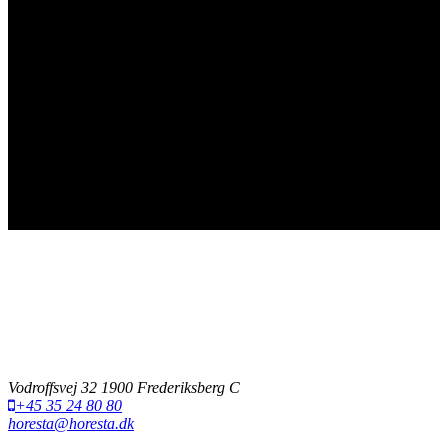
Vedtægter HORESTA Branche
Vedtægter HORESTA Arbejdsgiver
Valgregulativ for HORESTA arbejdsgiver
Valgregulativ for HORESTA
Vedtægter for HORESTAs regionsforeninger
Vedtægter for HORESTA Arbejdsgivers regionsforeninger
Vodroffsvej 32 1900 Frederiksberg C
+45 35 24 80 80
horesta@horesta.dk