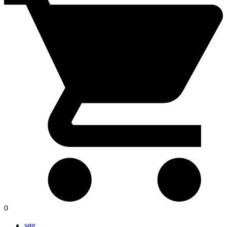
0
søg