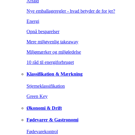
Affald
Nye emballageregler - hvad betyder de for jer?
Energi
Opnå besparelser
Mere miljøvenlig takeaway
Miljømærker og miljøledelse
10 råd til energiforbruget
Klassifikation & Mærkning
Stjerneklassifikation
Green Key
Økonomi & Drift
Fødevarer & Gastronomi
Fødevarekontrol