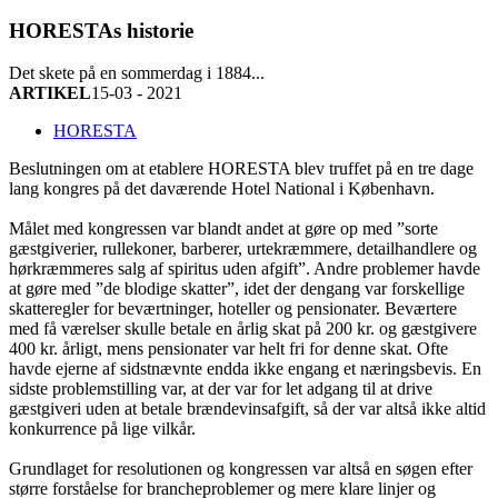
HORESTAs historie
Det skete på en sommerdag i 1884...
ARTIKEL
15-03 - 2021
HORESTA
Beslutningen om at etablere HORESTA blev truffet på en tre dage
lang kongres på det daværende Hotel National i København.
Målet med kongressen var blandt andet at gøre op med ”sorte
gæstgiverier, rullekoner, barberer, urtekræmmere, detailhandlere og
hørkræmmeres salg af spiritus uden afgift”. Andre problemer havde
at gøre med ”de blodige skatter”, idet der dengang var forskellige
skatteregler for beværtninger, hoteller og pensionater. Beværtere
med få værelser skulle betale en årlig skat på 200 kr. og gæstgivere
400 kr. årligt, mens pensionater var helt fri for denne skat. Ofte
havde ejerne af sidstnævnte endda ikke engang et næringsbevis. En
sidste problemstilling var, at der var for let adgang til at drive
gæstgiveri uden at betale brændevinsafgift, så der var altså ikke altid
konkurrence på lige vilkår.
Grundlaget for resolutionen og kongressen var altså en søgen efter
større forståelse for brancheproblemer og mere klare linjer og