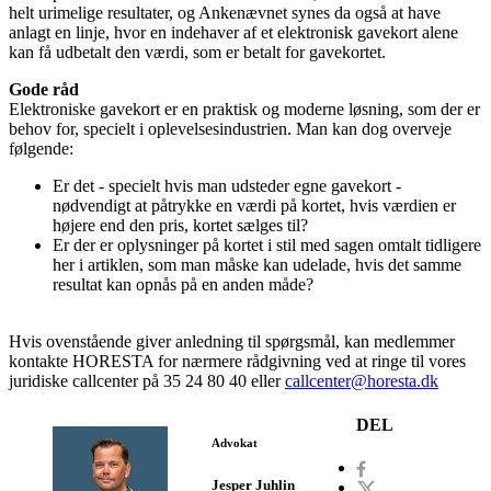
helt urimelige resultater, og Ankenævnet synes da også at have
anlagt en linje, hvor en indehaver af et elektronisk gavekort alene
kan få udbetalt den værdi, som er betalt for gavekortet.
Gode råd
Elektroniske gavekort er en praktisk og moderne løsning, som der er
behov for, specielt i oplevelsesindustrien. Man kan dog overveje
følgende:
Er det - specielt hvis man udsteder egne gavekort -
nødvendigt at påtrykke en værdi på kortet, hvis værdien er
højere end den pris, kortet sælges til?
Er der er oplysninger på kortet i stil med sagen omtalt tidligere
her i artiklen, som man måske kan udelade, hvis det samme
resultat kan opnås på en anden måde?
Hvis ovenstående giver anledning til spørgsmål, kan medlemmer
kontakte HORESTA for nærmere rådgivning ved at ringe til vores
juridiske callcenter på 35 24 80 40 eller
callcenter@horesta.dk
DEL
Advokat
Jesper Juhlin