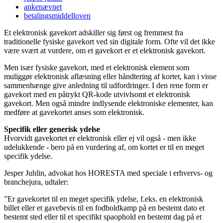
ankenævnet
betalingsmiddelloven
Et elektronisk gavekort adskiller sig først og fremmest fra
traditionelle fysiske gavekort ved sin digitale form. Ofte vil det ikke
være svært at vurdere, om et gavekort er et elektronisk gavekort.
Men især fysiske gavekort, med et elektronisk element som
muliggør elektronisk aflæsning eller håndtering af kortet, kan i visse
sammenhænge give anledning til udfordringer. I den rene form er
gavekort med en påtrykt QR-kode utvivlsomt et elektronisk
gavekort. Men også mindre indlysende elektroniske elementer, kan
medføre at gavekortet anses som elektronisk.
Specifik eller generisk ydelse
Hvorvidt gavekortet er elektronisk eller ej vil også - men ikke
udelukkende - bero på en vurdering af, om kortet er til en meget
specifik ydelse.
Jesper Juhlin, advokat hos HORESTA med speciale i erhvervs- og
branchejura, udtaler:
”Er gavekortet til en meget specifik ydelse, f.eks. en elektronisk
billet eller et gavebevis til en fodboldkamp på en bestemt dato et
bestemt sted eller til et specifikt spaophold en bestemt dag på et