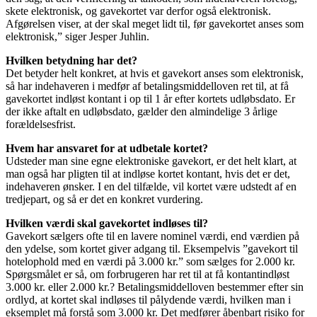
skete elektronisk, og gavekortet var derfor også elektronisk.
Afgørelsen viser, at der skal meget lidt til, før gavekortet anses som
elektronisk,” siger Jesper Juhlin.
Hvilken betydning har det?
Det betyder helt konkret, at hvis et gavekort anses som elektronisk,
så har indehaveren i medfør af betalingsmiddelloven ret til, at få
gavekortet indløst kontant i op til 1 år efter kortets udløbsdato. Er
der ikke aftalt en udløbsdato, gælder den almindelige 3 årlige
forældelsesfrist.
Hvem har ansvaret for at udbetale kortet?
Udsteder man sine egne elektroniske gavekort, er det helt klart, at
man også har pligten til at indløse kortet kontant, hvis det er det,
indehaveren ønsker. I en del tilfælde, vil kortet være udstedt af en
tredjepart, og så er det en konkret vurdering.
Hvilken værdi skal gavekortet indløses til?
Gavekort sælgers ofte til en lavere nominel værdi, end værdien på
den ydelse, som kortet giver adgang til. Eksempelvis ”gavekort til
hotelophold med en værdi på 3.000 kr.” som sælges for 2.000 kr.
Spørgsmålet er så, om forbrugeren har ret til at få kontantindløst
3.000 kr. eller 2.000 kr.? Betalingsmiddelloven bestemmer efter sin
ordlyd, at kortet skal indløses til pålydende værdi, hvilken man i
eksemplet må forstå som 3.000 kr. Det medfører åbenbart risiko for