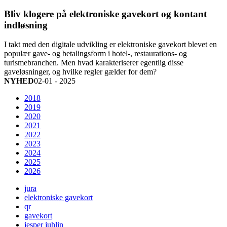
Bliv klogere på elektroniske gavekort og kontant
indløsning
I takt med den digitale udvikling er elektroniske gavekort blevet en
populær gave- og betalingsform i hotel-, restaurations- og
turismebranchen. Men hvad karakteriserer egentlig disse
gaveløsninger, og hvilke regler gælder for dem?
NYHED
02-01 - 2025
2018
2019
2020
2021
2022
2023
2024
2025
2026
jura
elektroniske gavekort
qr
gavekort
jesper juhlin