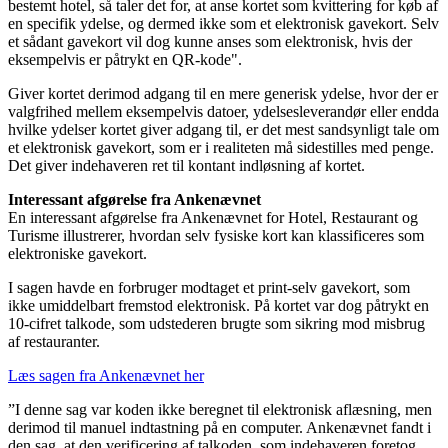
bestemt hotel, så taler det for, at anse kortet som kvittering for køb af
en specifik ydelse, og dermed ikke som et elektronisk gavekort. Selv
et sådant gavekort vil dog kunne anses som elektronisk, hvis der
eksempelvis er påtrykt en QR-kode".
Giver kortet derimod adgang til en mere generisk ydelse, hvor der er
valgfrihed mellem eksempelvis datoer, ydelsesleverandør eller endda
hvilke ydelser kortet giver adgang til, er det mest sandsynligt tale om
et elektronisk gavekort, som er i realiteten må sidestilles med penge.
Det giver indehaveren ret til kontant indløsning af kortet.
Interessant afgørelse fra Ankenævnet
En interessant afgørelse fra Ankenævnet for Hotel, Restaurant og
Turisme illustrerer, hvordan selv fysiske kort kan klassificeres som
elektroniske gavekort.
I sagen havde en forbruger modtaget et print-selv gavekort, som
ikke umiddelbart fremstod elektronisk. På kortet var dog påtrykt en
10-cifret talkode, som udstederen brugte som sikring mod misbrug
af restauranter.
Læs sagen fra Ankenævnet her
”I denne sag var koden ikke beregnet til elektronisk aflæsning, men
derimod til manuel indtastning på en computer. Ankenævnet fandt i
den sag, at den verificering af talkoden, som indehaveren foretog,