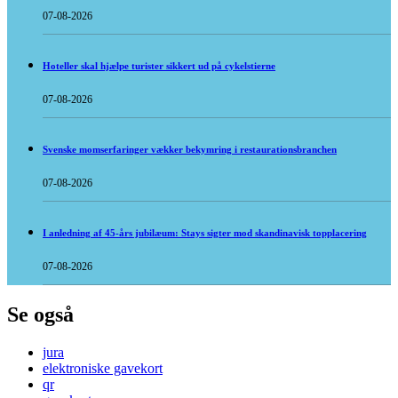
07-08-2026
Hoteller skal hjælpe turister sikkert ud på cykelstierne
07-08-2026
Svenske momserfaringer vækker bekymring i restaurationsbranchen
07-08-2026
I anledning af 45-års jubilæum: Stays sigter mod skandinavisk topplacering
07-08-2026
Se også
jura
elektroniske gavekort
qr