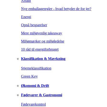
Affald
Nye emballageregler - hvad betyder de for jer?
Energi
Opnå besparelser
Mere miljøvenlig takeaway
Miljømærker og miljøledelse
10 råd til energiforbruget
Klassifikation & Mærkning
Stjerneklassifikation
Green Key
Økonomi & Drift
Fødevarer & Gastronomi
Fødevarekontrol