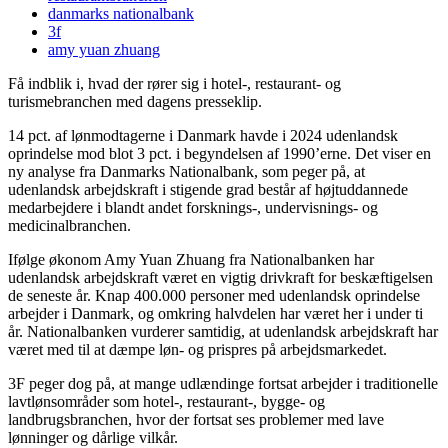
danmarks nationalbank
3f
amy yuan zhuang
Få indblik i, hvad der rører sig i hotel-, restaurant- og
turismebranchen med dagens presseklip.
14 pct. af lønmodtagerne i Danmark havde i 2024 udenlandsk
oprindelse mod blot 3 pct. i begyndelsen af 1990’erne. Det viser en
ny analyse fra Danmarks Nationalbank, som peger på, at
udenlandsk arbejdskraft i stigende grad består af højtuddannede
medarbejdere i blandt andet forsknings-, undervisnings- og
medicinalbranchen.
Ifølge økonom Amy Yuan Zhuang fra Nationalbanken har
udenlandsk arbejdskraft været en vigtig drivkraft for beskæftigelsen
de seneste år. Knap 400.000 personer med udenlandsk oprindelse
arbejder i Danmark, og omkring halvdelen har været her i under ti
år. Nationalbanken vurderer samtidig, at udenlandsk arbejdskraft har
været med til at dæmpe løn- og prispres på arbejdsmarkedet.
3F peger dog på, at mange udlændinge fortsat arbejder i traditionelle
lavtlønsområder som hotel-, restaurant-, bygge- og
landbrugsbranchen, hvor der fortsat ses problemer med lave
lønninger og dårlige vilkår.