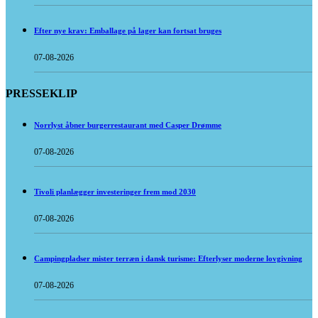
Efter nye krav: Emballage på lager kan fortsat bruges
07-08-2026
PRESSEKLIP
Norrlyst åbner burgerrestaurant med Casper Drømme
07-08-2026
Tivoli planlægger investeringer frem mod 2030
07-08-2026
Campingpladser mister terræn i dansk turisme: Efterlyser moderne lovgivning
07-08-2026