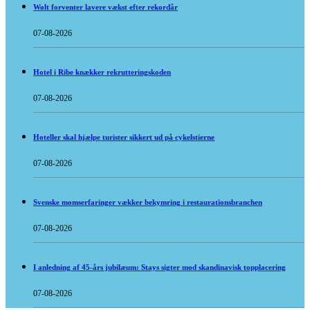
Wolt forventer lavere vækst efter rekordår
07-08-2026
Hotel i Ribe knækker rekrutteringskoden
07-08-2026
Hoteller skal hjælpe turister sikkert ud på cykelstierne
07-08-2026
Svenske momserfaringer vækker bekymring i restaurationsbranchen
07-08-2026
I anledning af 45-års jubilæum: Stays sigter mod skandinavisk topplacering
07-08-2026