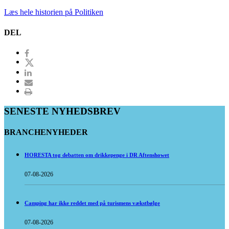
Læs hele historien på Politiken
DEL
SENESTE NYHEDSBREV
BRANCHENYHEDER
HORESTA tog debatten om drikkepenge i DR Aftenshowet
07-08-2026
Camping har ikke reddet med på turismens vækstbølge
07-08-2026