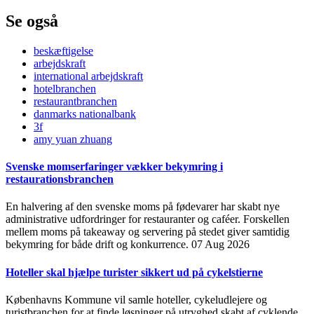
Se også
beskæftigelse
arbejdskraft
international arbejdskraft
hotelbranchen
restaurantbranchen
danmarks nationalbank
3f
amy yuan zhuang
Svenske momserfaringer vækker bekymring i
restaurationsbranchen
En halvering af den svenske moms på fødevarer har skabt nye
administrative udfordringer for restauranter og caféer. Forskellen
mellem moms på takeaway og servering på stedet giver samtidig
bekymring for både drift og konkurrence.
07 Aug 2026
Hoteller skal hjælpe turister sikkert ud på cykelstierne
Københavns Kommune vil samle hoteller, cykeludlejere og
turistbranchen for at finde løsninger på utryghed skabt af cyklende