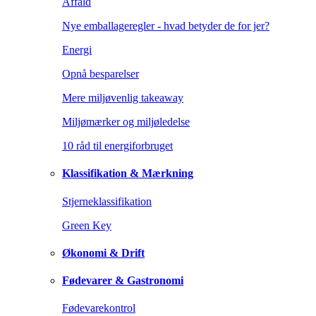
Affald
Nye emballageregler - hvad betyder de for jer?
Energi
Opnå besparelser
Mere miljøvenlig takeaway
Miljømærker og miljøledelse
10 råd til energiforbruget
Klassifikation & Mærkning
Stjerneklassifikation
Green Key
Økonomi & Drift
Fødevarer & Gastronomi
Fødevarekontrol