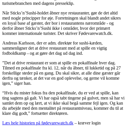
turismebranchen med dagens presseklip.
Når Sticks’n’Sushi-holdet åbner nye restauranter, gør de det altid
med nogle principper for øje. Forretningen skal blandt andet sikres
en loyal base af gæster, der bor i restaurantens nærområde - og
derfor åbner Sticks’n’Sushi ikke i områder, hvor der primært
kommer internationale turister. Det skriver Fødevarewatch.dk.
Andreas Karlsson, der er adm. direktør for sushi-kæden,
sammenligner det at drive restaurant med at spille en vigtig
fodboldkamp - og at gøre det dag ud dag ind.
”Det at drive restaurant er som at spille en pokalfinale hver dag.
Tilmed en pokalfinale fra kl. 12, når du åbner, til lukketid og på 27
forskellige steder på en gang. Du skal sikre, at alle dine gæster går
derfra og tænker, at det var en god oplevelse, og gerne vil komme
igen,” siger han.
“Hvis du mister fokus fra den pokalfinale, du er ved at spille, kan
ting sagtens gå galt. Vi har også tabt tingene på gulvet, men så har vi
samlet dem op og lært, at vi ikke skal begå samme fejl igen. Og kan
du arbejde med den mentalitet på restaurantniveau, kommer du til at
klare dig godt,” fortsætter direktøren.
Læs hele historien på fødevarewatch.dk
– kræver login