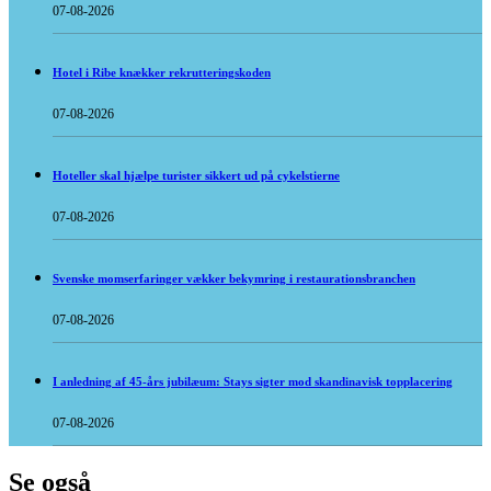
07-08-2026
Hotel i Ribe knækker rekrutteringskoden
07-08-2026
Hoteller skal hjælpe turister sikkert ud på cykelstierne
07-08-2026
Svenske momserfaringer vækker bekymring i restaurationsbranchen
07-08-2026
I anledning af 45-års jubilæum: Stays sigter mod skandinavisk topplacering
07-08-2026
Se også