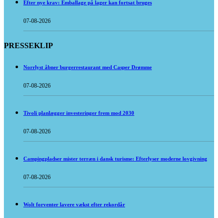
Efter nye krav: Emballage på lager kan fortsat bruges
07-08-2026
PRESSEKLIP
Norrlyst åbner burgerrestaurant med Casper Drømme
07-08-2026
Tivoli planlægger investeringer frem mod 2030
07-08-2026
Campingpladser mister terræn i dansk turisme: Efterlyser moderne lovgivning
07-08-2026
Wolt forventer lavere vækst efter rekordår