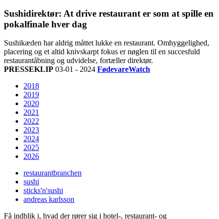
Sushidirektør: At drive restaurant er som at spille en
pokalfinale hver dag
Sushikæden har aldrig måttet lukke en restaurant. Omhyggelighed,
placering og et altid knivskarpt fokus er nøglen til en succesfuld
restaurantåbning og udvidelse, fortæller direktør.
PRESSEKLIP
03-01 - 2024
FødevareWatch
2018
2019
2020
2021
2022
2023
2024
2025
2026
restaurantbranchen
sushi
sticks'n'sushi
andreas karlsson
Få indblik i, hvad der rører sig i hotel-, restaurant- og