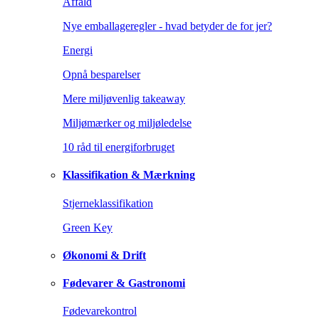
Affald
Nye emballageregler - hvad betyder de for jer?
Energi
Opnå besparelser
Mere miljøvenlig takeaway
Miljømærker og miljøledelse
10 råd til energiforbruget
Klassifikation & Mærkning
Stjerneklassifikation
Green Key
Økonomi & Drift
Fødevarer & Gastronomi
Fødevarekontrol