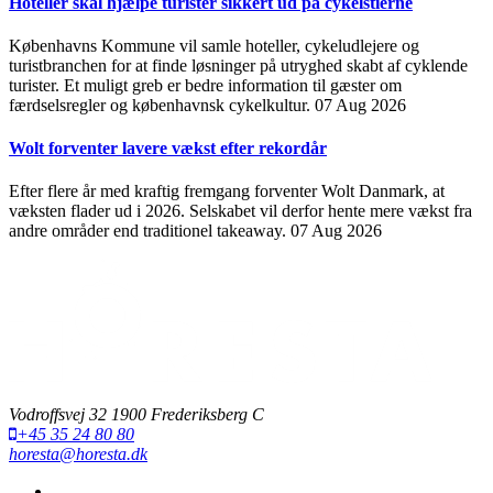
Hoteller skal hjælpe turister sikkert ud på cykelstierne
Københavns Kommune vil samle hoteller, cykeludlejere og
turistbranchen for at finde løsninger på utryghed skabt af cyklende
turister. Et muligt greb er bedre information til gæster om
færdselsregler og københavnsk cykelkultur.
07 Aug 2026
Wolt forventer lavere vækst efter rekordår
Efter flere år med kraftig fremgang forventer Wolt Danmark, at
væksten flader ud i 2026. Selskabet vil derfor hente mere vækst fra
andre områder end traditionel takeaway.
07 Aug 2026
Vodroffsvej 32 1900 Frederiksberg C
+45 35 24 80 80
horesta@horesta.dk