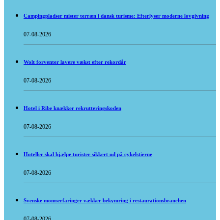
Campingpladser mister terræn i dansk turisme: Efterlyser moderne lovgivning
07-08-2026
Wolt forventer lavere vækst efter rekordår
07-08-2026
Hotel i Ribe knækker rekrutteringskoden
07-08-2026
Hoteller skal hjælpe turister sikkert ud på cykelstierne
07-08-2026
Svenske momserfaringer vækker bekymring i restaurationsbranchen
07-08-2026