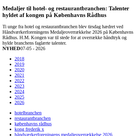
Medaljer til hotel- og restaurantbranchen: Talenter
hyldet af kongen på Københavns Rådhus
Ti unge fra hotel og restaurantbranchen blev tirsdag hædret ved
Håndværkerforeningens Medaljeoverrækkelse 2026 på Københavns
Rådhus. H.M. Kongen var til stede for at overrække håndtryk og
hylde branchens faglærte talenter.
NYHED
07-05 - 2026
2018
2019
2020
2021
2022
2023
2024
2025
2026
hotelbranchen
restaurantbranchen
københavns rådhus
kong frederik x
håndværkerforeningens medaljeoverrækkelse 2026