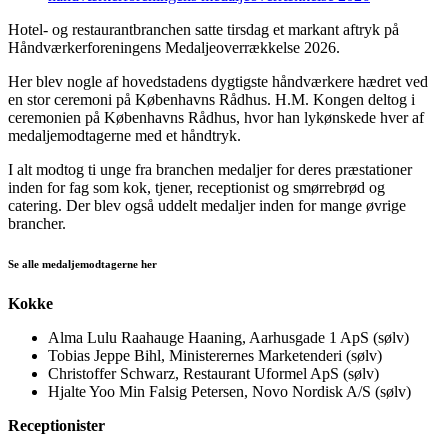
Hotel- og restaurantbranchen satte tirsdag et markant aftryk på
Håndværkerforeningens Medaljeoverrækkelse 2026.
Her blev nogle af hovedstadens dygtigste håndværkere hædret ved
en stor ceremoni på Københavns Rådhus. H.M. Kongen deltog i
ceremonien på Københavns Rådhus, hvor han lykønskede hver af
medaljemodtagerne med et håndtryk.
I alt modtog ti unge fra branchen medaljer for deres præstationer
inden for fag som kok, tjener, receptionist og smørrebrød og
catering. Der blev også uddelt medaljer inden for mange øvrige
brancher.
Se alle medaljemodtagerne her
Kokke
Alma Lulu Raahauge Haaning, Aarhusgade 1 ApS (sølv)
Tobias Jeppe Bihl, Ministerernes Marketenderi (sølv)
Christoffer Schwarz, Restaurant Uformel ApS (sølv)
Hjalte Yoo Min Falsig Petersen, Novo Nordisk A/S (sølv)
Receptionister