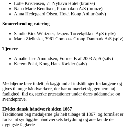
Lotte Kristensen, 71 Nyhavn Hotel (bronze)
Nana Marie Bendixen, Pharmakon A/S (bronze)
Anna Hedegaard Olsen, Hotel Kong Arthur (sølv)
Smørrebrød og catering
Sandie Birk Würtzner, Jespers Torvekøkken ApS (sølv)
Marta Zielinska, 3961 Compass Group Danmark A/S (sølv)
Tjenere
Amalie Lise Amundsen, Formel B af 2003 ApS (sølv)
Kerem Polat, Kong Hans Kælder (sølv)
Medaljerne blev tildelt på baggrund af indstillinger fra laugene og
gives til unge håndværkere, der har udmærket sig gennem høj
faglighed, flid og stærke præstationer under deres uddannelse og
svendeprøve.
Hyldet dansk håndværk siden 1867
Traditionen bag medaljerne går helt tilbage til 1867, og formålet er
fortsat at synliggøre håndværkets betydning og anerkende de
dygtigste faglærte.