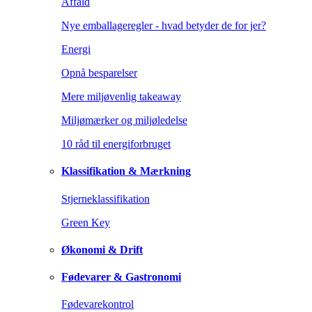
Affald
Nye emballageregler - hvad betyder de for jer?
Energi
Opnå besparelser
Mere miljøvenlig takeaway
Miljømærker og miljøledelse
10 råd til energiforbruget
Klassifikation & Mærkning
Stjerneklassifikation
Green Key
Økonomi & Drift
Fødevarer & Gastronomi
Fødevarekontrol