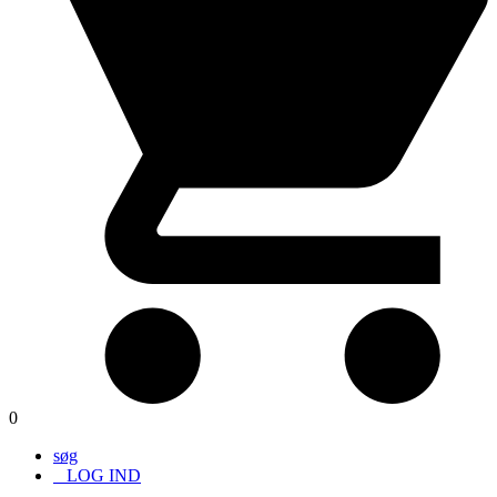
0
søg
LOG IND