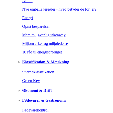
Affald
Nye emballageregler - hvad betyder de for jer?
Energi
Opnå besparelser
Mere miljøvenlig takeaway
Miljømærker og miljøledelse
10 råd til energiforbruget
Klassifikation & Mærkning
Stjerneklassifikation
Green Key
Økonomi & Drift
Fødevarer & Gastronomi
Fødevarekontrol