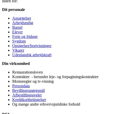
inden for:
Dit personale
Ansættelser
Arbejdsmiljø
Barsel
Elever
Ferie og fridage
Sygdom
Opsigelser/bortvisninger
Vikarer
Udenlandsk arbejdskraft
Din virksomhed
Restaurationsloven
Kontrakter - herunder leje- og forpagtningskontrakter
Momsregler og tv-visning
Persondata
Bevillingsspørgsmål
Afbestillingsregler
Kreditkortbetingelser
Og mange andre erhvervsjuridiske forhold